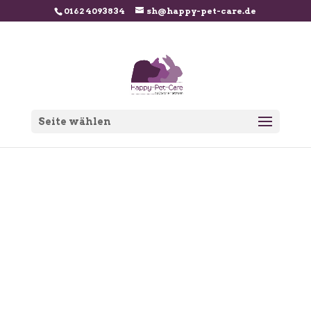
0162 4093834
sh@happy-pet-care.de
Seite wählen